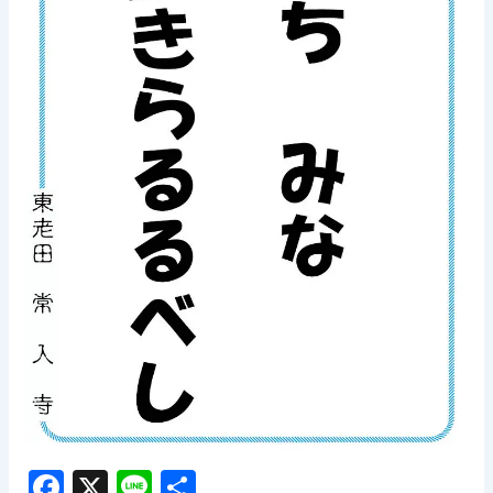
F
X
Li
共