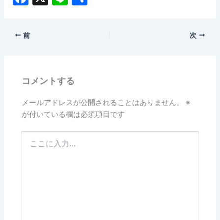
a
n
有
c
e
前
次
e
b
o
コメントする
o
k
メールアドレスが公開されることはありません。
※
が付いている欄は必須項目です
こ
こ
に
入
力…