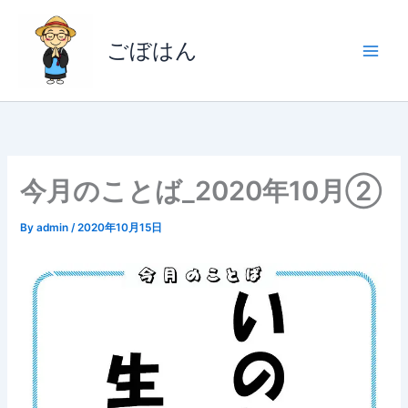
内
容
ごぼはん
を
ス
キ
ッ
プ
今月のことば_2020年10月②
By
admin
/
2020年10月15日