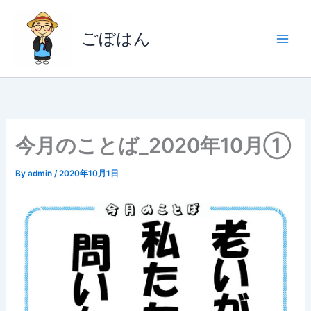
内
容
ごぼはん
を
ス
キ
ッ
プ
今月のことば_2020年10月①
By
admin
/
2020年10月1日