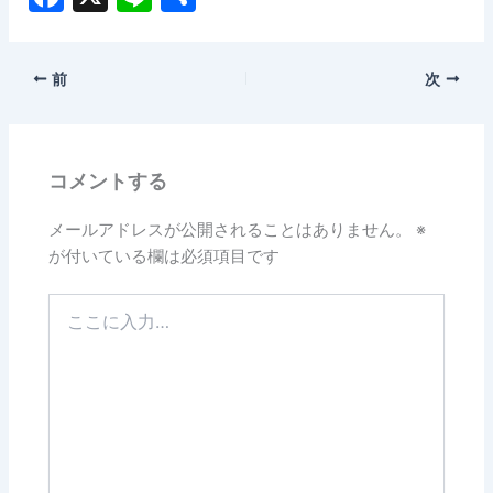
a
n
有
c
e
前
次
e
b
o
コメントする
o
k
メールアドレスが公開されることはありません。
※
が付いている欄は必須項目です
こ
こ
に
入
力…