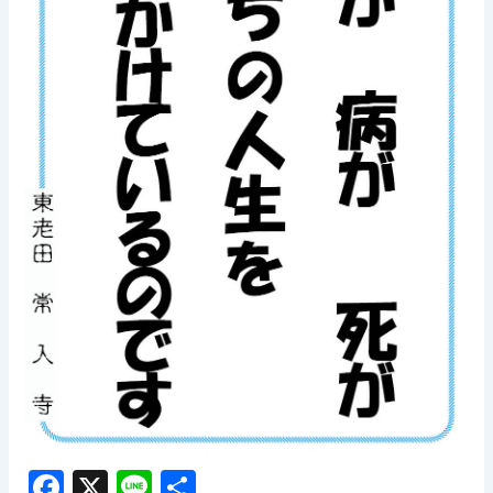
F
X
Li
共