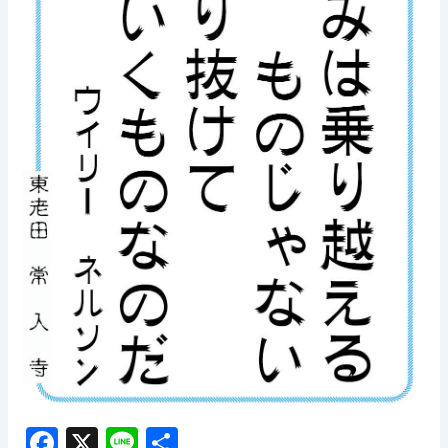
F
X
Li
共