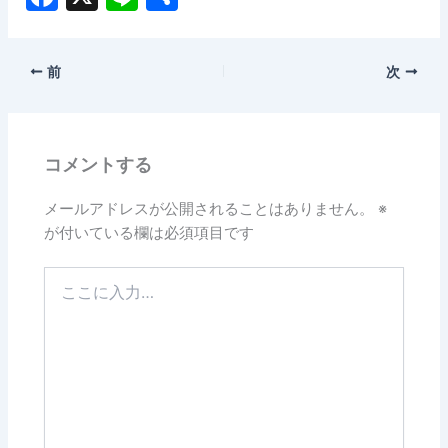
a
n
有
c
e
前
次
e
b
o
コメントする
o
k
メールアドレスが公開されることはありません。
※
が付いている欄は必須項目です
こ
こ
に
入
力…