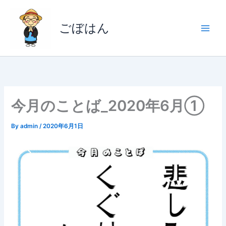
内
容
ごぼはん
を
ス
キ
ッ
プ
今月のことば_2020年6月①
By
admin
/
2020年6月1日