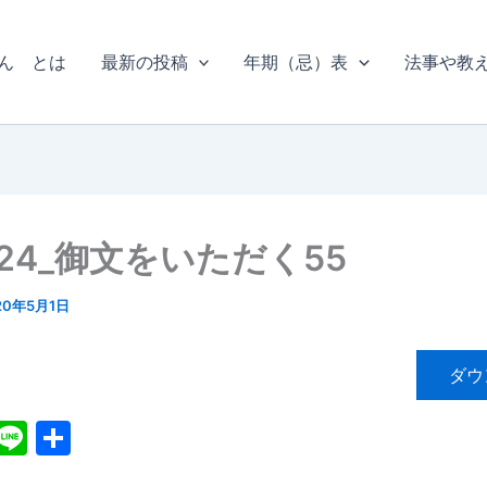
ん とは
最新の投稿
年期（忌）表
法事や教
24_御文をいただく55
20年5月1日
ダウ
X
Li
共
n
有