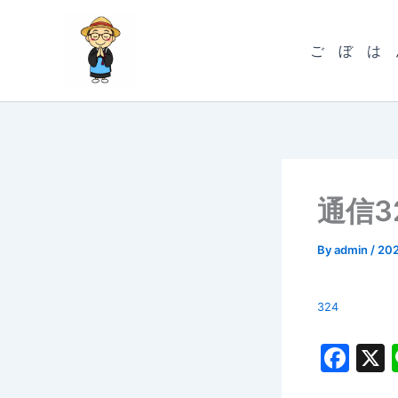
内
容
ご ぼ は 
を
ス
キ
ッ
プ
通信3
By
admin
/
20
324
F
a