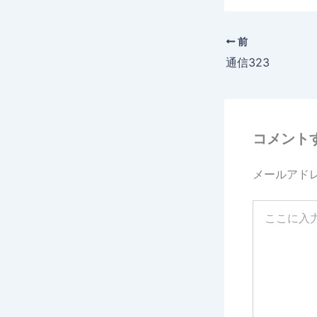
c
e
前
b
通信323
o
o
k
コメント
メールアド
こ
こ
に
入
力…