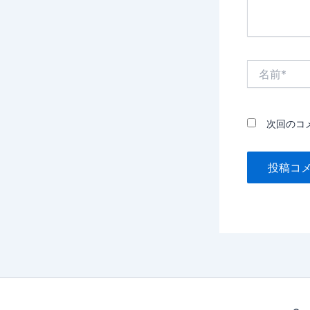
名
前
*
次回のコ