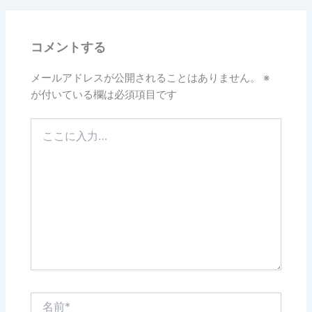
b
o
コメントする
o
k
メールアドレスが公開されることはありません。
※
が付いている欄は必須項目です
こ
こ
に
入
力…
名