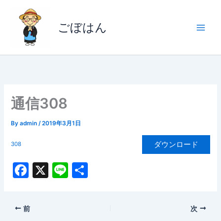
内
容
ごぼはん
を
ス
キ
ッ
プ
通信308
By
admin
/
2019年3月1日
ダウンロード
308
F
X
Li
共
a
n
有
c
e
前
次
e