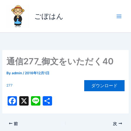
内
容
ごぼはん
を
ス
キ
ッ
プ
通信277_御文をいただく40
By
admin
/
2016年12月1日
ダウンロード
277
F
X
Li
共
a
n
有
c
e
前
次
e