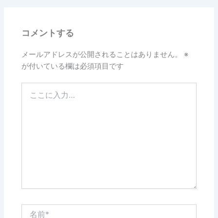
b
o
コメントする
o
k
メールアドレスが公開されることはありません。
※
が付いている欄は必須項目です
こ
こ
に
入
力…
名