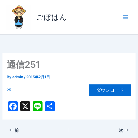
内
容
ごぼはん
を
ス
キ
ッ
プ
通信251
By
admin
/
2015年2月1日
ダウンロード
251
F
X
Li
共
a
n
有
c
e
前
次
e