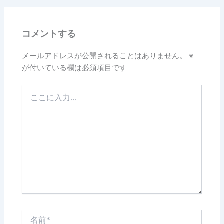
b
o
コメントする
o
k
メールアドレスが公開されることはありません。
※
が付いている欄は必須項目です
こ
こ
に
入
力…
名