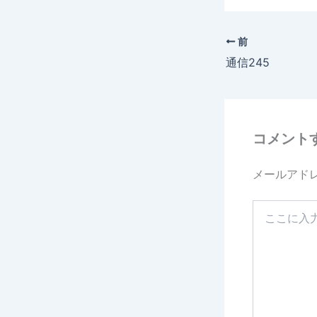
c
e
前
b
通信245
o
o
k
コメント
メールアド
こ
こ
に
入
力…