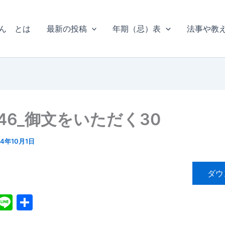
ん とは
最新の投稿
年期（忌）表
法事や教
46_御文をいただく30
14年10月1日
ダウ
X
Li
共
n
有