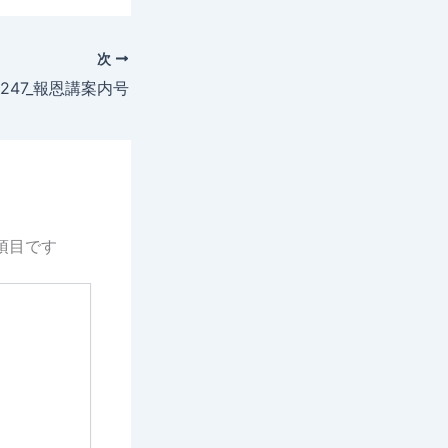
次
247_報恩講案内号
項目です