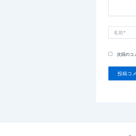
名
前
*
次回のコ