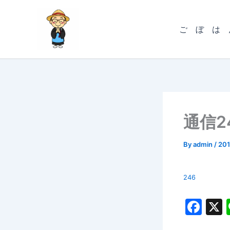
内
容
ご ぼ は 
を
ス
キ
ッ
プ
通信2
By
admin
/
20
246
F
a