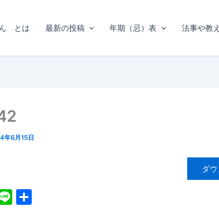
ん とは
最新の投稿
年期（忌）表
法事や教
42
14年6月15日
ダウ
X
Li
共
n
有