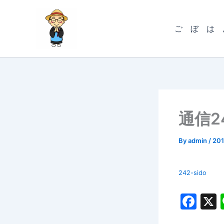
内
容
ご ぼ は 
を
ス
キ
ッ
プ
通信2
By
admin
/
20
242-sido
F
a