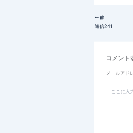
c
e
前
b
通信241
o
o
k
コメント
メールアド
こ
こ
に
入
力…