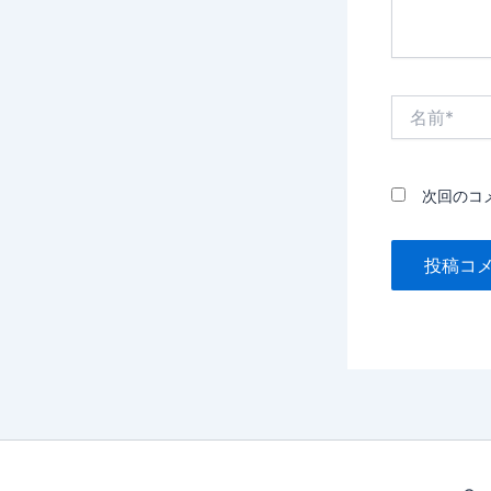
名
前
*
次回のコ