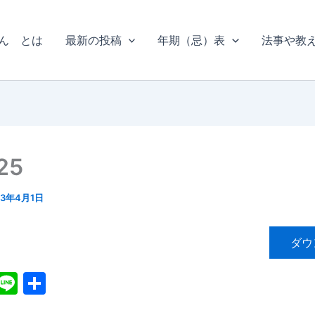
ん とは
最新の投稿
年期（忌）表
法事や教
25
13年4月1日
ダウ
X
Li
共
n
有