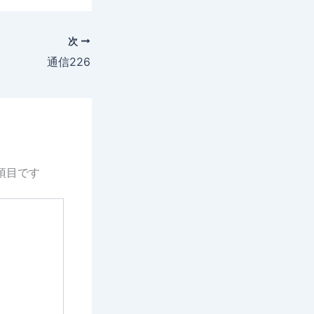
次
通信226
項目です