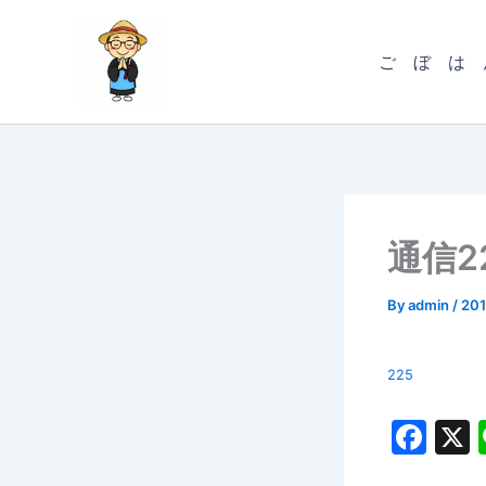
内
容
ご ぼ は 
を
ス
キ
ッ
プ
通信2
By
admin
/
20
225
F
a