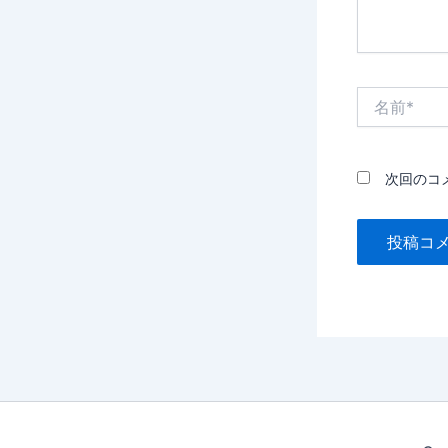
名
前
*
次回のコ