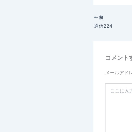
c
e
前
b
通信224
o
o
k
コメント
メールアド
こ
こ
に
入
力…