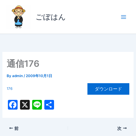
内
容
ごぼはん
を
ス
キ
ッ
プ
通信176
By
admin
/
2009年10月1日
ダウンロード
176
F
X
Li
共
a
n
有
c
e
前
次
e