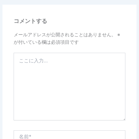
b
o
コメントする
o
k
メールアドレスが公開されることはありません。
※
が付いている欄は必須項目です
こ
こ
に
入
力…
名