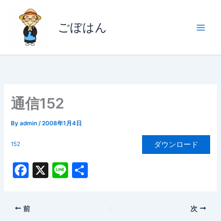
内
容
ごぼはん
を
ス
キ
ッ
プ
通信152
By
admin
/
2008年1月4日
ダウンロード
152
F
X
Li
共
a
n
有
c
e
前
次
e