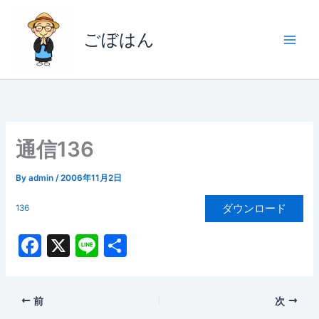
内
容
ごぼはん
を
ス
キ
ッ
プ
通信136
By
admin
/
2006年11月2日
ダウンロード
136
F
X
Li
共
a
n
有
c
e
前
次
e