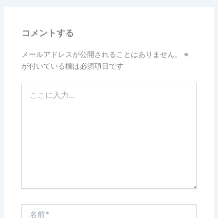
b
o
コメントする
o
k
メールアドレスが公開されることはありません。
※
が付いている欄は必須項目です
こ
こ
に
入
力…
名