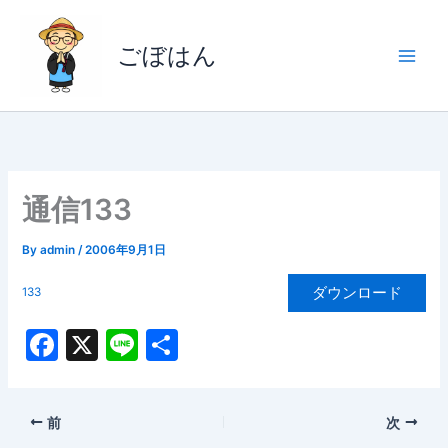
内
容
ごぼはん
を
ス
キ
ッ
プ
通信133
By
admin
/
2006年9月1日
ダウンロード
133
F
X
Li
共
a
n
有
c
e
前
次
e