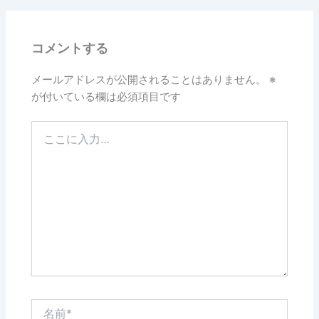
b
o
コメントする
o
k
メールアドレスが公開されることはありません。
※
が付いている欄は必須項目です
こ
こ
に
入
力…
名