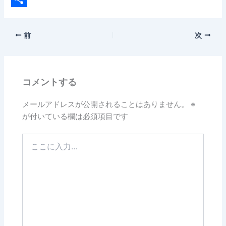
e
i
共
b
n
有
前
次
o
e
o
k
コメントする
メールアドレスが公開されることはありません。
※
が付いている欄は必須項目です
こ
こ
に
入
力…