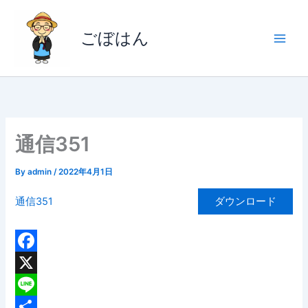
内
容
ごぼはん
を
ス
キ
ッ
プ
通信351
By
admin
/
2022年4月1日
通信351
ダウンロード
F
a
X
c
L