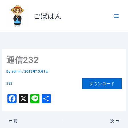
内
容
ごぼはん
を
ス
キ
ッ
プ
通信232
By
admin
/
2013年10月1日
ダウンロード
232
F
X
Li
共
a
n
有
c
e
前
次
e