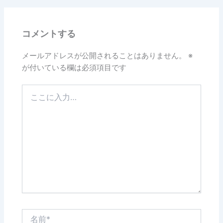
b
o
コメントする
o
k
メールアドレスが公開されることはありません。
※
が付いている欄は必須項目です
こ
こ
に
入
力…
名